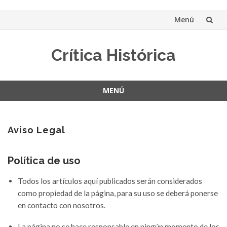
Menú
Saltar
Crítica Histórica
al
contenido
MENÚ
Saltar
al
contenido
Aviso Legal
Política de uso
Todos los artículos aquí publicados serán considerados
como propiedad de la página, para su uso se deberá ponerse
en contacto con nosotros.
La página no se hace responsable en ningún momento de los