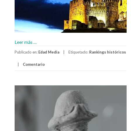
acerca
Leer más
…
deGrandes
Publicado en:
Edad Media
Etiquetado:
Rankings históricos
maestres
Templarios
Comentario