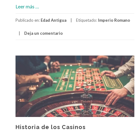
a
Leer más
…
c
Publicado en:
Edad Antigua
Etiquetado:
Imperio Romano
e
r
Deja un comentario
c
a
d
e
C
i
r
c
o
r
o
m
a
Historia de los Casinos
n