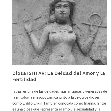
e
s
i
d
e
n
t
e
s
d
e
E
Diosa ISHTAR: La Deidad del Amor y la
s
Fertilidad
p
a
Isthar es una de las deidades más antiguas y veneradas de
ñ
la mitología mesopotámica junto a la de otros dioses
a
como Enlil o Enkil. También conocida como Inanna, Ishtar
es una diosa que representa el amor, la sexualidad y la