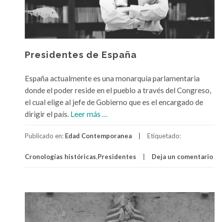
Presidentes de España
España actualmente es una monarquía parlamentaria
donde el poder reside en el pueblo a través del Congreso,
el cual elige al jefe de Gobierno que es el encargado de
a
dirigir el país.
Leer más
…
c
Publicado en:
Edad Contemporanea
Etiquetado:
e
r
Cronologías históricas
,
Presidentes
Deja un comentario
c
a
d
e
P
r