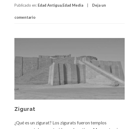
deHistoria
Publicado en:
Edad Antigua
,
Edad Media
Deja un
del
empeño
comentario
Zigurat
¿Qué es un zigurat? Los zigurats fueron templos