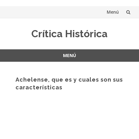
Menú
Saltar
Crítica Histórica
al
contenido
MENÚ
Saltar
al
contenido
Achelense, que es y cuales son sus
características