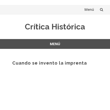
Menú
Saltar
Crítica Histórica
al
contenido
MENÚ
Saltar
al
contenido
Cuando se invento la imprenta