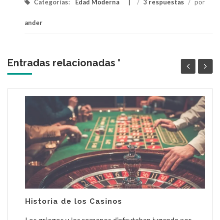
Categorías:
Edad Moderna
/
3 respuestas
/
por
ander
Entradas relacionadas '
Historia de los Casinos