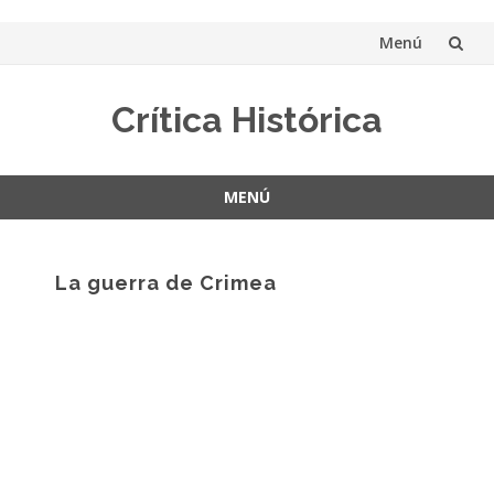
Menú
Saltar
Crítica Histórica
al
contenido
MENÚ
Saltar
al
contenido
La guerra de Crimea