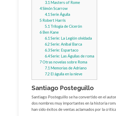
3.1
Masters of Rome
4
Simón Scarrow
4.1
Serie Águila
5
Robert Harris
5.1
Trilogía de Cicerón
6
Ben Kane
6.1
Serie: La Legión olvidada
6.2
Serie: Aníbal Barca
6.3
Serie: Espartaco
6.4
Serie: Las Águilas de roma
7
Otras novelas sobre Roma
7.1
Memorias de Adriano
7.2
El águila en la nieve
Santiago Posteguillo
Santiago Posteguillo se ha convertido en el autor
dos nombres muy importantes en la historia roman
han sido éxitos de ventas aclamados por la crític