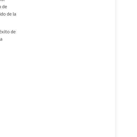
o de
do de la
éxito de
na