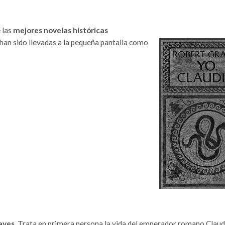
e las
mejores novelas históricas
o han sido llevadas a la pequeña pantalla como
aves
. Trata en primera persona la vida del emperador romano Claud