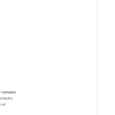
r romano
es hecho
n el