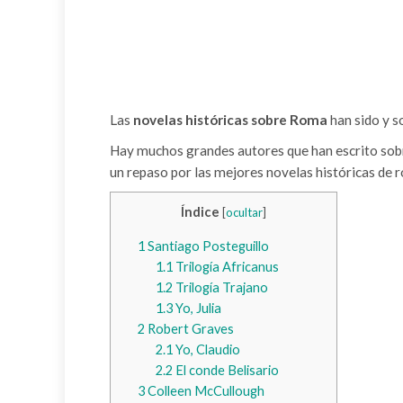
Las
novelas históricas sobre Roma
han sido y so
Hay muchos grandes autores que han escrito sobr
un repaso por las mejores novelas históricas de 
Índice
[
ocultar
]
1
Santiago Posteguillo
1.1
Trilogía Africanus
1.2
Trilogía Trajano
1.3
Yo, Julia
2
Robert Graves
2.1
Yo, Claudio
2.2
El conde Belisario
3
Colleen McCullough