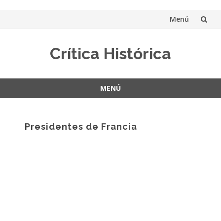
Menú
Saltar
Crítica Histórica
al
contenido
MENÚ
Saltar
al
contenido
Presidentes de Francia