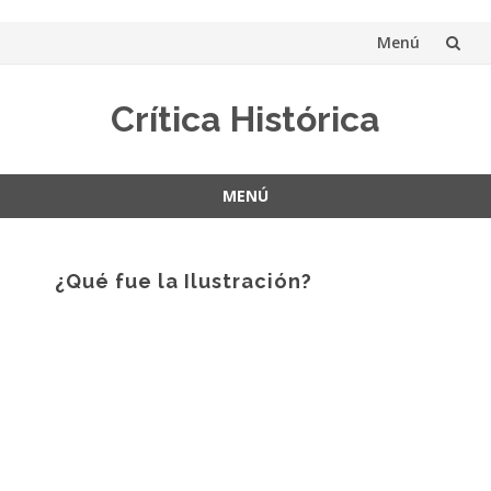
Menú
Saltar
Crítica Histórica
al
contenido
MENÚ
Saltar
al
contenido
¿Qué fue la Ilustración?