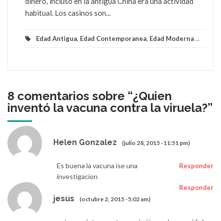
dinero, incluso en la antigua China era una actividad
habitual. Los casinos son...
Edad Antigua
,
Edad Contemporanea
,
Edad Moderna
...
8 comentarios sobre “
¿Quien
inventó la vacuna contra la viruela?
”
Helen Gonzalez
(julio 28, 2015 -11:51 pm)
Es buena la vacuna ise una
Responder
investigacion
Responder
jesus
(octubre 2, 2015 -5:02 am)