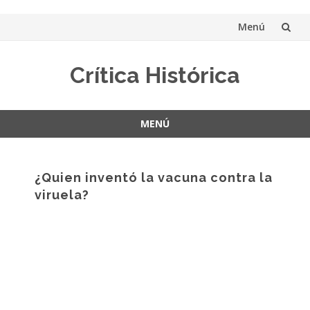
Menú
Saltar
Crítica Histórica
al
contenido
MENÚ
Saltar
al
contenido
¿Quien inventó la vacuna contra la
viruela?