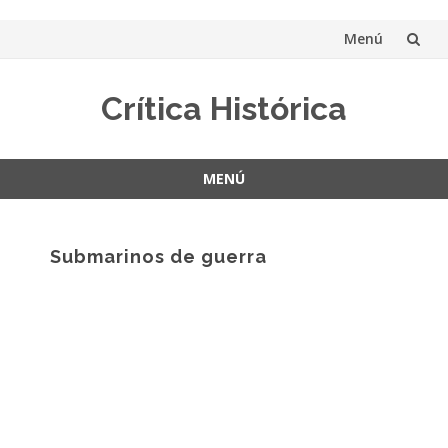
Menú
Saltar
Crítica Histórica
al
contenido
MENÚ
Saltar
al
contenido
Submarinos de guerra