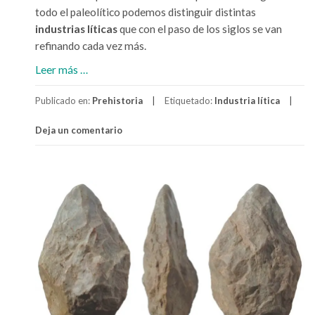
i
todo el paleolítico podemos distinguir distintas
n
industrias líticas
que con el paso de los siglos se van
i
refinando cada vez más.
c
a
Leer más
…
i
c
ó
Publicado en:
Prehistoria
Etiquetado:
Industria lítica
e
n
r
y
Deja un comentario
c
c
a
a
d
r
e
a
I
c
n
t
d
e
u
r
s
í
t
s
r
t