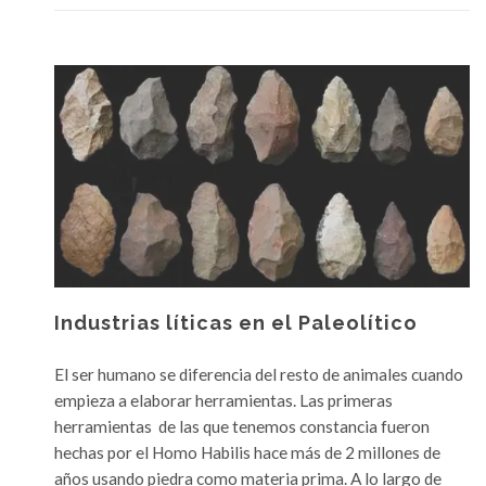
s
a
c
d
a
e
r
O
a
l
c
d
t
u
e
v
r
a
í
y
s
e
t
n
i
Industrias líticas en el Paleolítico
s
c
e
a
El ser humano se diferencia del resto de animales cuando
,
s
empieza a elaborar herramientas. Las primeras
d
herramientas de las que tenemos constancia fueron
e
hechas por el Homo Habilis hace más de 2 millones de
f
años usando piedra como materia prima. A lo largo de