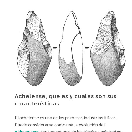
d
e
¿
Q
u
e
e
s
u
n
a
r
a
Achelense, que es y cuales son sus
e
características
d
e
El achelense es una de las primeras industrias líticas.
r
Puede considerarse como una la evolución del
a
olduvayense
con una mejora de las técnicas existentes