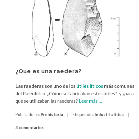
¿Que es una raedera?
Las raederas son uno de los
útiles líticos
más comunes
del Paleolítico. ¿Cómo se fabricaban estos útiles?, y ¿para
a
que se utilizaban las raederas?
Leer más
…
c
Publicado en:
Prehistoria
Etiquetado:
Industria lítica
e
r
3 comentarios
c
a