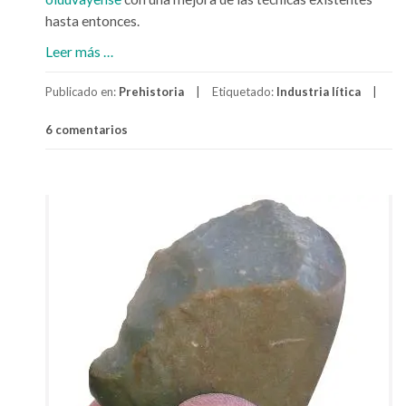
?
hasta entonces.
a
Leer más
…
c
Publicado en:
Prehistoria
Etiquetado:
Industria lítica
e
r
6 comentarios
c
a
d
e
A
c
h
e
l
e
n
s
e