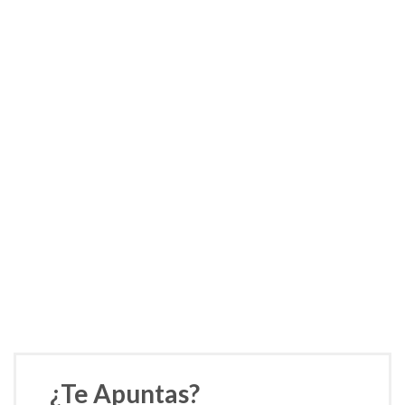
i
f
a
z
?
¿Te Apuntas?