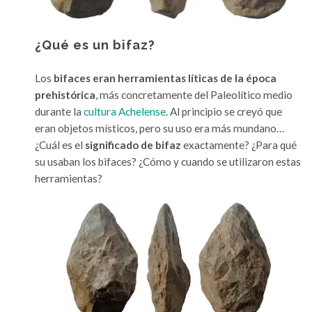
i
i
a
c
s
a
¿Qué es un bifaz?
l
s
í
Los
bifaces eran herramientas líticas de la época
t
prehistórica
, más concretamente del Paleolítico medio
i
durante la
cultura Achelense
. Al principio se creyó que
c
eran objetos místicos, pero su uso era más mundano…
a
¿Cuál es el
significado de bifaz
exactamente? ¿Para qué
s
su usaban los bifaces? ¿Cómo y cuando se utilizaron estas
e
herramientas?
n
e
l
P
a
l
e
o