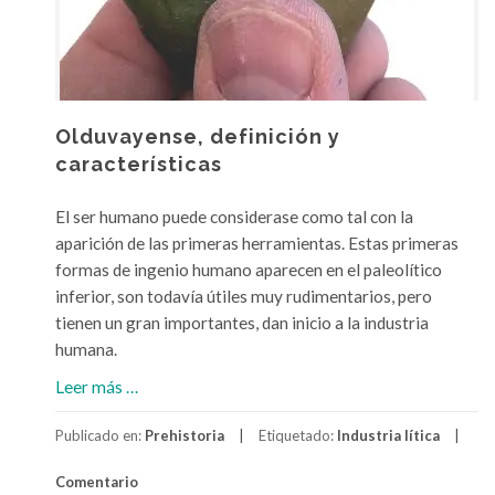
,
q
u
e
e
Olduvayense, definición y
s
características
y
c
El ser humano puede considerase como tal con la
u
aparición de las primeras herramientas. Estas primeras
a
formas de ingenio humano aparecen en el paleolítico
l
inferior, son todavía útiles muy rudimentarios, pero
e
tienen un gran importantes, dan inicio a la industria
s
humana.
s
a
Leer más
…
o
c
n
Publicado en:
Prehistoria
Etiquetado:
Industria lítica
e
s
r
u
Comentario
c